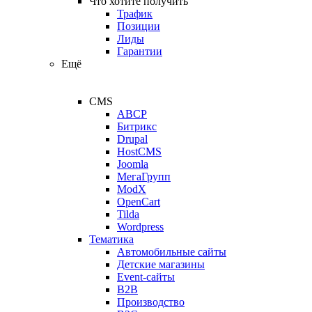
Что хотите получить
Трафик
Позиции
Лиды
Гарантии
Ещё
CMS
ABCP
Битрикс
Drupal
HostCMS
Joomla
МегаГрупп
ModX
OpenCart
Tilda
Wordpress
Тематика
Автомобильные сайты
Детские магазины
Event-сайты
B2B
Производство