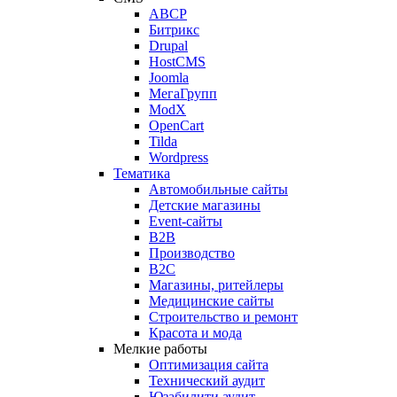
ABCP
Битрикс
Drupal
HostCMS
Joomla
МегаГрупп
ModX
OpenCart
Tilda
Wordpress
Тематика
Автомобильные сайты
Детские магазины
Event-сайты
B2B
Производство
B2C
Магазины, ритейлеры
Медицинские сайты
Строительство и ремонт
Красота и мода
Мелкие работы
Оптимизация сайта
Технический аудит
Юзабилити аудит