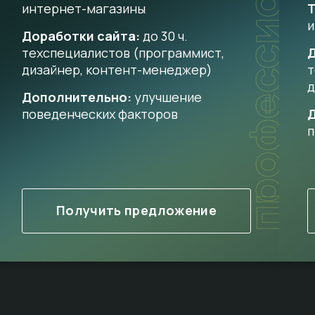
профессиональный
интернет-магазины
Т
и
Доработки сайта:
до 30 ч.
техспециалистов (программист,
Д
дизайнер, контент-менеджер)
т
д
Дополнительно:
улучшение
поведенческих факторов
п
Получить предложение