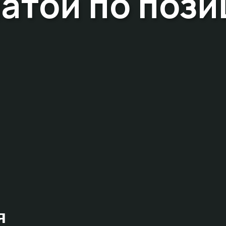
латой по пози
я