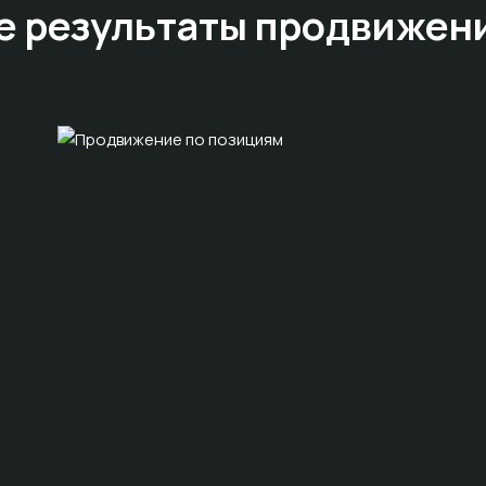
е результаты
продвижен