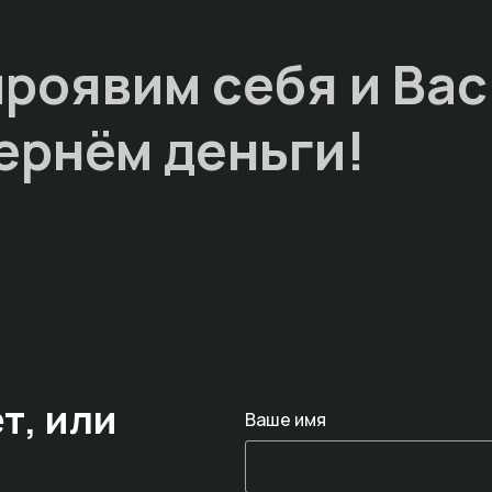
проявим себя и Вас
ернём деньги!
т,
или
Ваше имя